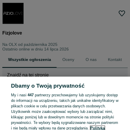
Fizjolove
Na OLX od
października 2025
Ostatnio online w dniu 14 lipca 2026
Wszystkie ogłoszenia
Oceny
O nas
Kontakt
Znajdź na tej stronie
Dbamy o Twoją prywatność
My i nasi
447
partnerzy przechowujemy lub uzyskujemy dostęp
Wybierz kategorię
do informacji na urządzeniu, takich jak unikalne identyfikatory w
plikach cookie w celu przetwarzania danych osobowych.
ZNALEŹLIŚMY 0
Sortowanie
Opcje przeglądania
Użytkownik może zaakceptować wybory lub zarządzać nimi,
OGŁOSZEŃ
klikając poniżej lub w dowolnym momencie na stronie polityki
prywatności. Te wybory będą sygnalizowane naszym partnerom
i nie będą miały wpływu na dane przeglądania.
Polityka